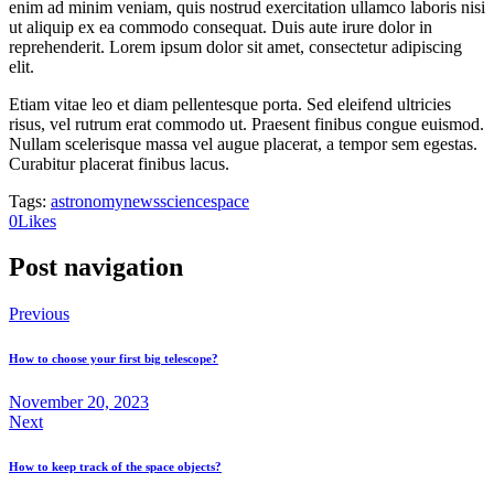
enim ad minim veniam, quis nostrud exercitation ullamco laboris nisi
ut aliquip ex ea commodo consequat. Duis aute irure dolor in
reprehenderit. Lorem ipsum dolor sit amet, consectetur adipiscing
elit.
Etiam vitae leo et diam pellentesque porta. Sed eleifend ultricies
risus, vel rutrum erat commodo ut. Praesent finibus congue euismod.
Nullam scelerisque massa vel augue placerat, a tempor sem egestas.
Curabitur placerat finibus lacus.
Tags:
astronomy
news
science
space
0
Likes
Post navigation
Previous
How to choose your first big telescope?
November 20, 2023
Next
How to keep track of the space objects?