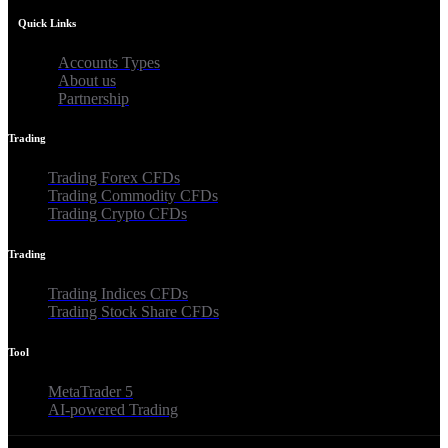
Quick Links
Accounts Types
About us
Partnership
Trading
Trading Forex CFDs
Trading Commodity CFDs
Trading Crypto CFDs
Trading
Trading Indices CFDs
Trading Stock Share CFDs
Tool
MetaTrader 5
AI-powered Trading