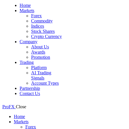
Home
Markets
Forex
Commodity
Indices
Stock Shares
Crypto Currency
Company
About Us
Awards
Promotion
Trading
Platform
AI Trading
Signals
Account Types
Partnership
Contact Us
ProFX
Close
Home
Markets
Forex